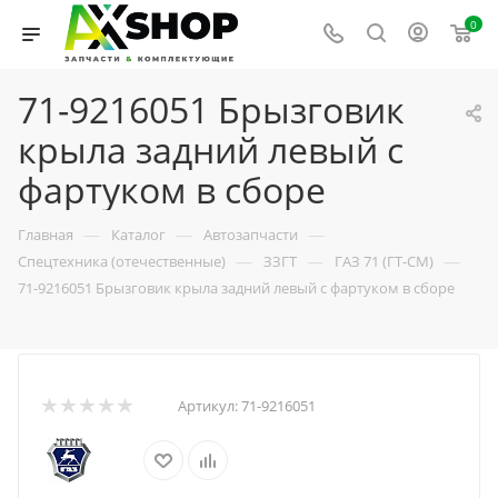
0
71-9216051 Брызговик
крыла задний левый с
фартуком в сборе
—
—
—
Главная
Каталог
Автозапчасти
—
—
—
Спецтехника (отечественные)
ЗЗГТ
ГАЗ 71 (ГТ-СМ)
71-9216051 Брызговик крыла задний левый с фартуком в сборе
Артикул:
71-9216051