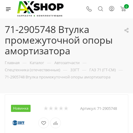
0
71-2905748 Втулка
промежуточной опоры
амортизатора
—
—
—
Главная
Каталог
Автозапчасти
—
—
—
Спецтехника (отечественные)
ЗЗГТ
ГАЗ 71 (ГТ-СМ)
71-2905748 Втулка промежуточной опоры амортизатора
Новинка
Артикул:
71-2905748