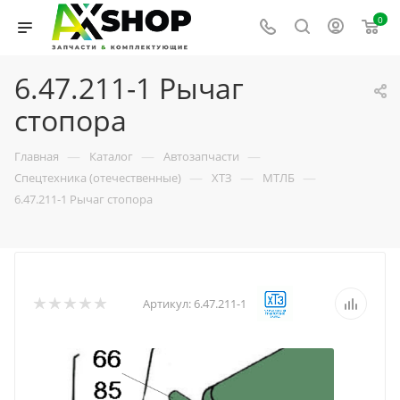
0
6.47.211-1 Рычаг
стопора
—
—
—
Главная
Каталог
Автозапчасти
—
—
—
Спецтехника (отечественные)
ХТЗ
МТЛБ
6.47.211-1 Рычаг стопора
Артикул:
6.47.211-1