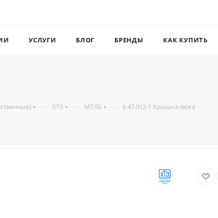
ИИ
УСЛУГИ
БЛОГ
БРЕНДЫ
КАК КУПИТЬ
—
—
—
ественные)
ХТЗ
МТЛБ
6.47.012-1 Крышка люка