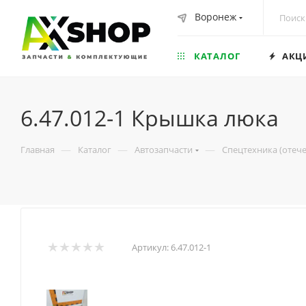
Воронеж
КАТАЛОГ
АКЦ
6.47.012-1 Крышка люка
—
—
—
Главная
Каталог
Автозапчасти
Спецтехника (отеч
Артикул:
6.47.012-1