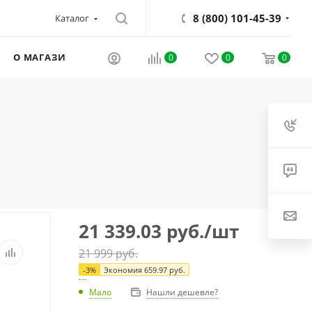
8 (800) 101-45-39
Каталог
О МАГАЗИНЕ
0
0
0
21 339.03
руб.
/шт
21 999
руб.
-
3
%
Экономия
659.97
руб.
Мало
Нашли дешевле?