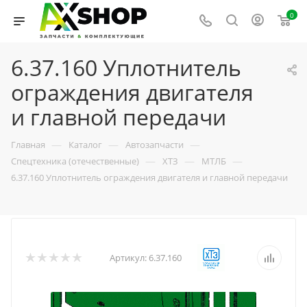
0
6.37.160 Уплотнитель
ограждения двигателя
и главной передачи
—
—
—
Главная
Каталог
Автозапчасти
—
—
—
Спецтехника (отечественные)
ХТЗ
МТЛБ
6.37.160 Уплотнитель ограждения двигателя и главной передачи
Артикул:
6.37.160