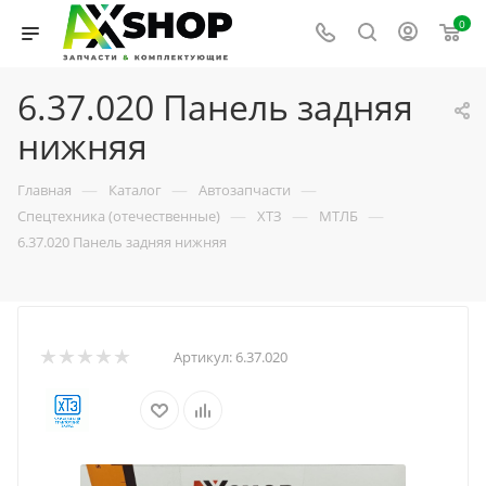
0
6.37.020 Панель задняя
нижняя
—
—
—
Главная
Каталог
Автозапчасти
—
—
—
Спецтехника (отечественные)
ХТЗ
МТЛБ
6.37.020 Панель задняя нижняя
Артикул:
6.37.020