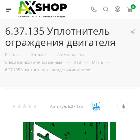
0
6.37.135 Уплотнитель
ограждения двигателя
—
—
—
Главная
Каталог
Автозапчасти
—
—
—
Спецтехника (отечественные)
ХТЗ
МТЛБ
6.37.135 Уплотнитель ограждения двигателя
Артикул:
6.37.135