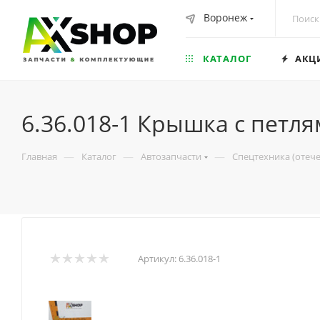
Воронеж
КАТАЛОГ
АКЦ
6.36.018-1 Крышка с петл
—
—
—
Главная
Каталог
Автозапчасти
Спецтехника (отеч
Артикул:
6.36.018-1