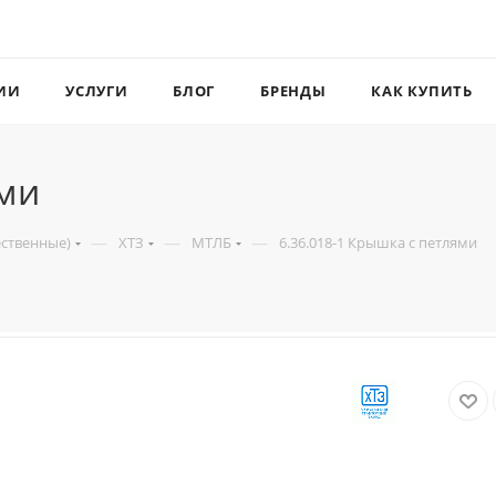
ИИ
УСЛУГИ
БЛОГ
БРЕНДЫ
КАК КУПИТЬ
ями
—
—
—
ественные)
ХТЗ
МТЛБ
6.36.018-1 Крышка с петлями