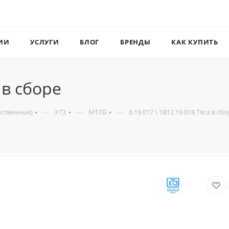
ИИ
УСЛУГИ
БЛОГ
БРЕНДЫ
КАК КУПИТЬ
 в сборе
—
—
—
ественные)
ХТЗ
МТЛБ
6.19.017 \ 1В12.19.018 Тяга в сб