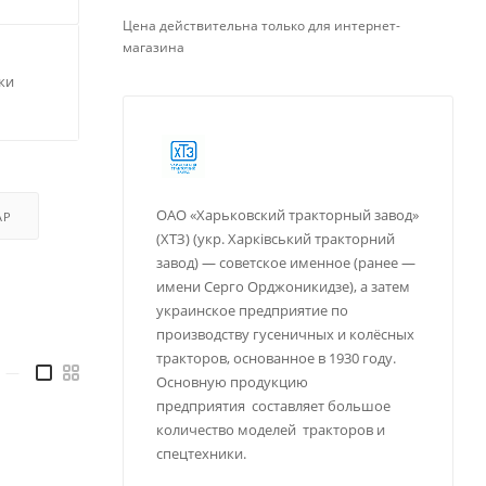
Цена действительна только для интернет-
магазина
ки
ОАО «Харьковский тракторный завод»
АР
(ХТЗ) (укр. Харківський тракторний
завод) — советское именное (ранее —
имени Серго Орджоникидзе), а затем
украинское предприятие по
производству гусеничных и колёсных
тракторов, основанное в 1930 году.
—
Основную продукцию
предприятия составляет большое
количество моделей тракторов и
спецтехники.