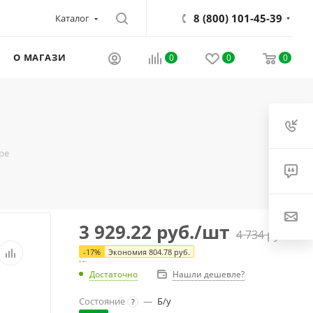
8 (800) 101-45-39
Каталог
О МАГАЗИНЕ
0
0
0
оре
3 929.22
руб.
/шт
4 734
руб.
-
17
%
Экономия
804.78
руб.
Достаточно
Нашли дешевле?
Состояние
—
Б/у
?