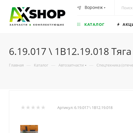
Воронеж
КАТАЛОГ
АКЦ
6.19.017 \ 1В12.19.018 Тяга
—
—
—
Главная
Каталог
Автозапчасти
Спецтехника (отеч
Артикул:
6.19.017 \ 1В12.19.018