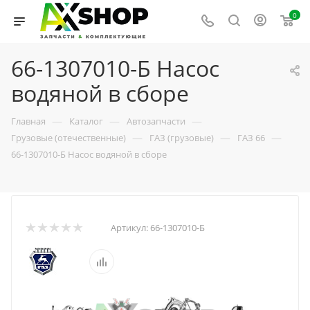
0
66-1307010-Б Насос
водяной в сборе
—
—
—
Главная
Каталог
Автозапчасти
—
—
—
Грузовые (отечественные)
ГАЗ (грузовые)
ГАЗ 66
66-1307010-Б Насос водяной в сборе
Артикул:
66-1307010-Б