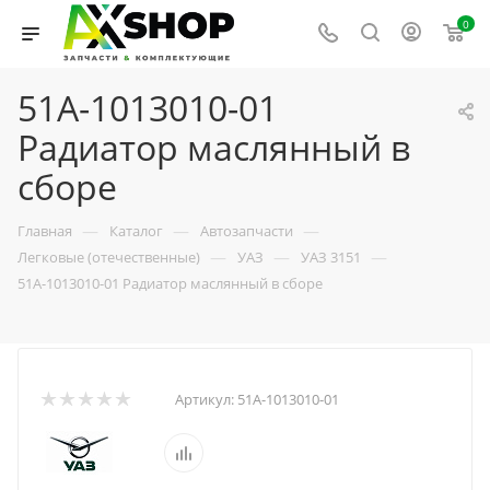
0
51А-1013010-01
Радиатор маслянный в
сборе
—
—
—
Главная
Каталог
Автозапчасти
—
—
—
Легковые (отечественные)
УАЗ
УАЗ 3151
51А-1013010-01 Радиатор маслянный в сборе
Артикул:
51А-1013010-01