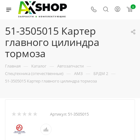
0
51-3505015 Картер
главного цилиндра
тормоза
—
—
—
Главная
Каталог
Автозапчасти
—
—
—
Спецтехника (отечественные)
АМЗ
БРДМ 2
51-3505015 Картер главного цилиндра тормоза
Артикул:
51-3505015