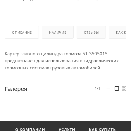
ОПИСАНИЕ
НАЛИЧИЕ
ОТЗЫВЫ
КАК КУ
Картер главного цилиндра тормоза 51-3505015
предназначен для использования в гидравлических
тормозных системах грузовых автомобилей
Галерея
1/1
—
О КОМПАНИИ
УСЛУГИ
КАК КУПИТЬ