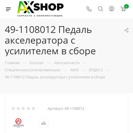
0
49-1108012 Педаль
акселератора с
усилителем в сборе
—
—
—
Главная
Каталог
Автозапчасти
—
—
—
Спецтехника (отечественные)
АМЗ
БРДМ 2
49-1108012 Педаль акселератора с усилителем в сборе
Артикул:
49-1108012