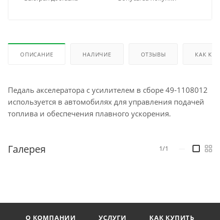
ОПИСАНИЕ
НАЛИЧИЕ
ОТЗЫВЫ
КАК КУ
Педаль акселератора с усилителем в сборе 49-1108012
используется в автомобилях для управления подачей
топлива и обеспечения плавного ускорения.
Галерея
1/1
—
О КОМПАНИИ
УСЛУГИ
КАК КУПИТЬ