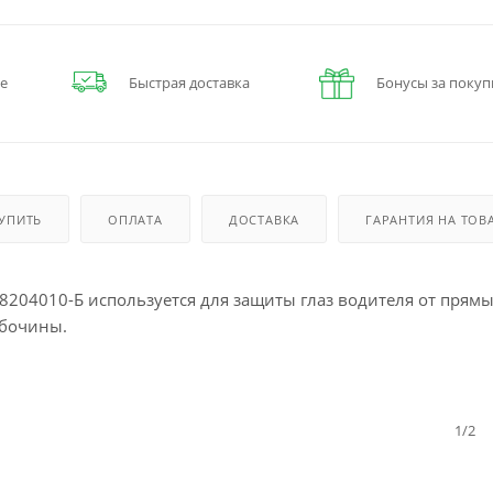
е
Быстрая доставка
Бонусы за покуп
КУПИТЬ
ОПЛАТА
ДОСТАВКА
ГАРАНТИЯ НА ТОВ
204010-Б используется для защиты глаз водителя от прям
обочины.
1/2