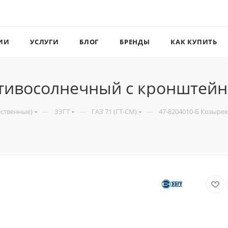
ИИ
УСЛУГИ
БЛОГ
БРЕНДЫ
КАК КУПИТЬ
отивосолнечный с кронштейн
—
—
—
ественные)
ЗЗГТ
ГАЗ 71 (ГТ-СМ)
47-8204010-Б Козыре