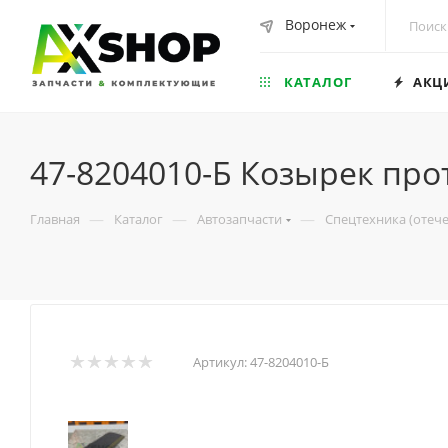
Воронеж
КАТАЛОГ
АКЦ
47-8204010-Б Козырек пр
—
—
—
Главная
Каталог
Автозапчасти
Спецтехника (отеч
Артикул:
47-8204010-Б