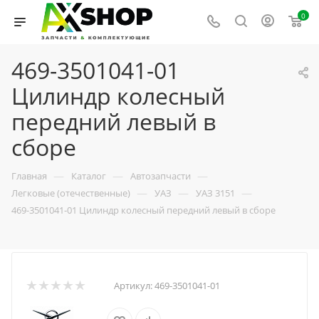
0
469-3501041-01
Цилиндр колесный
передний левый в
сборе
—
—
—
Главная
Каталог
Автозапчасти
—
—
—
Легковые (отечественные)
УАЗ
УАЗ 3151
469-3501041-01 Цилиндр колесный передний левый в сборе
Артикул:
469-3501041-01