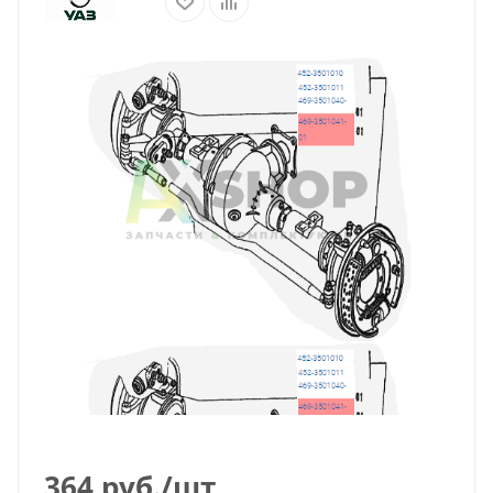
364
руб.
/шт