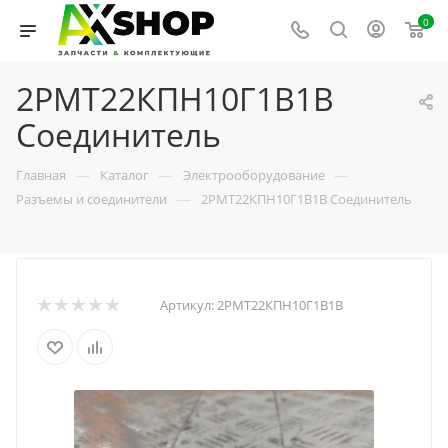
0
2РМТ22КПН10Г1В1В
Соединитель
—
—
—
Главная
Каталог
Электрооборудование
—
Разъемы и соединители
2РМТ22КПН10Г1В1В Соединитель
Артикул:
2РМТ22КПН10Г1В1В