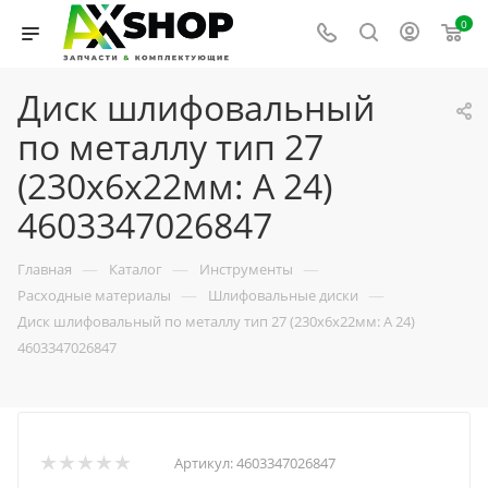
0
Диск шлифовальный
по металлу тип 27
(230х6х22мм: A 24)
4603347026847
—
—
—
Главная
Каталог
Инструменты
—
—
Расходные материалы
Шлифовальные диски
Диск шлифовальный по металлу тип 27 (230х6х22мм: A 24)
4603347026847
Артикул:
4603347026847