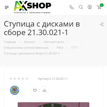
0
Ступица с дисками в
сборе 21.30.021-1
—
—
—
Главная
Каталог
Автозапчасти
—
—
—
Спецтехника (отечественные)
РМЗ
ГТ-Т
Ступица с дисками в сборе 21.30.021-1
Артикул:
21.30.021-1