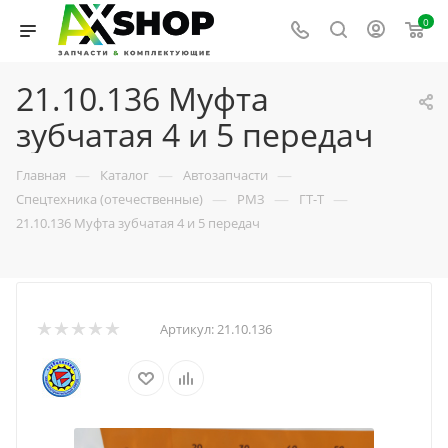
0
21.10.136 Муфта
зубчатая 4 и 5 передач
—
—
—
Главная
Каталог
Автозапчасти
—
—
—
Спецтехника (отечественные)
РМЗ
ГТ-Т
21.10.136 Муфта зубчатая 4 и 5 передач
Артикул:
21.10.136