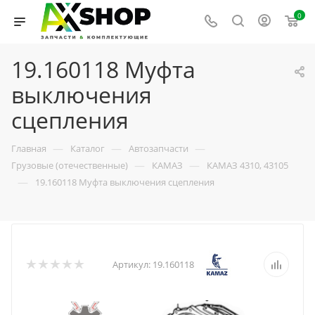
0
19.160118 Муфта
выключения
сцепления
—
—
—
Главная
Каталог
Автозапчасти
—
—
Грузовые (отечественные)
КАМАЗ
КАМАЗ 4310, 43105
—
19.160118 Муфта выключения сцепления
Артикул:
19.160118