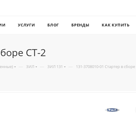
ИИ
УСЛУГИ
БЛОГ
БРЕНДЫ
КАК КУПИТЬ
сборе СТ-2
—
—
—
венные)
ЗИЛ
ЗИЛ 131
131-3708010-01 Стартер в сборе