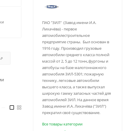
ки
ПАО "ЗИЛ" (Завод имени И.А.
Лихачёва) - первое
автомобилестроительное
предприятие страны. Был основан в
1916 году. Производил грузовые
автомобили среднего класса полной
АР
массой от 2, 5 до 12 тонн,;фургоны и
автобусы на базе малотоннажного
автомобиля ЗИЛ-5301; пожарную
ми
технику, легковые автомобили
высшего класса, а также выпускал
широкую гамму запасных частей для
автомобилей ЗИЛ. На данное время
Завод имени И.А. Лихачёва ("ЗИЛ")
—
прекратил своё существование.
Все товары категории