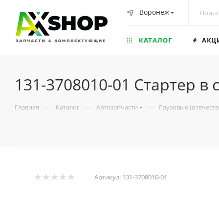
Воронеж
КАТАЛОГ
АКЦ
131-3708010-01 Стартер в 
—
—
—
Главная
Каталог
Автозапчасти
Грузовые (отечест
Артикул:
131-3708010-01