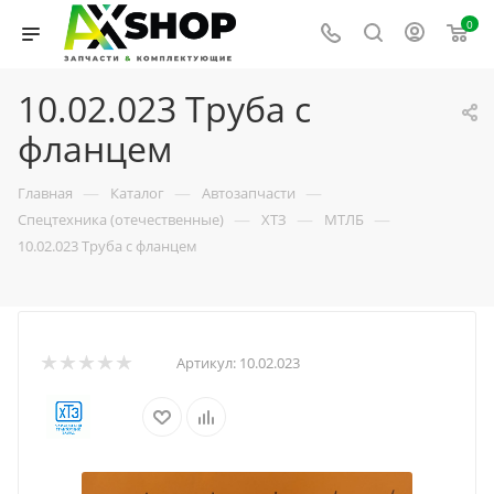
0
10.02.023 Труба с
фланцем
—
—
—
Главная
Каталог
Автозапчасти
—
—
—
Спецтехника (отечественные)
ХТЗ
МТЛБ
10.02.023 Труба с фланцем
Артикул:
10.02.023