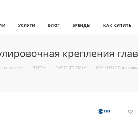
ИИ
УСЛУГИ
БЛОГ
БРЕНДЫ
КАК КУПИТЬ
гулировочная крепления гла
—
—
—
ественные)
ЗЗГТ
ГАЗ 71 (ГТ-СМ)
060-141812 Прокладк