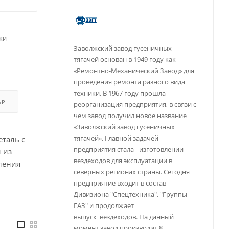
ки
Заволжский завод гусеничных
тягачей основан в 1949 году как
«Ремонтно-Механический Завод» для
проведения ремонта разного вида
техники. В 1967 году прошла
АР
реорганизация предприятия, в связи с
чем завод получил новое название
«Заволжский завод гусеничных
тягачей». Главной задачей
таль с
предприятия стала - изготовлении
 из
вездеходов для эксплуатации в
ления
северных регионах страны. Сегодня
предприятие входит в состав
Дивизиона "Спецтехника", "Группы
ГАЗ" и продолжает
выпуск вездеходов. На данный
—
момент завод производит 8