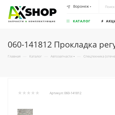
Воронеж
КАТАЛОГ
АКЦ
060-141812 Прокладка ре
—
—
—
Главная
Каталог
Автозапчасти
Спецтехника (отеч
Артикул:
060-141812