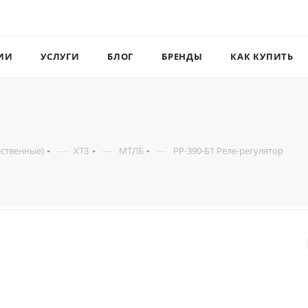
ИИ
УСЛУГИ
БЛОГ
БРЕНДЫ
КАК КУПИТЬ
—
—
—
ественные)
ХТЗ
МТЛБ
РР-390-Б1 Реле-регулятор