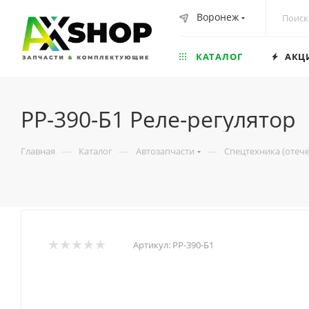
Воронеж
КАТАЛОГ
АКЦ
РР-390-Б1 Реле-регулятор
—
—
—
Главная
Каталог
Автозапчасти
Спецтехника (отеч
Артикул:
РР-390-Б1