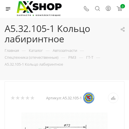
0
А5.32.105-1 Кольцо
лабиринтное
—
—
—
Главная
Каталог
Автозапчасти
—
—
—
Спецтехника (отечественные)
РМЗ
ГТ-Т
А5.32.105-1 Кольцо лабиринтное
Артикул:
А5.32.105-1