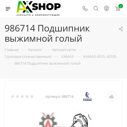
0
986714 Подшипник
выжимной голый
—
—
—
Главная
Каталог
Автозапчасти
—
—
Грузовые (отечественные)
КАМАЗ
КАМАЗ 4310, 43105
—
986714 Подшипник выжимной голый
Артикул:
986714