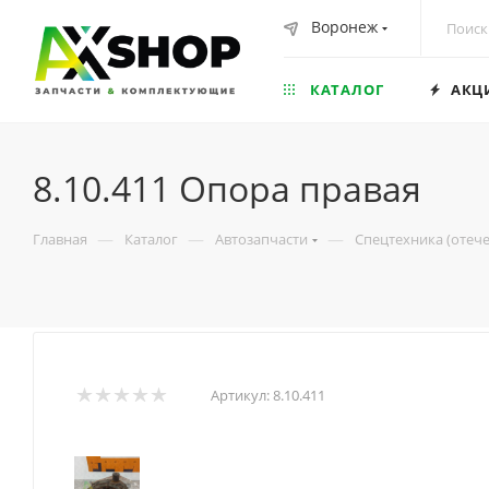
Воронеж
КАТАЛОГ
АКЦ
8.10.411 Опора правая
—
—
—
Главная
Каталог
Автозапчасти
Спецтехника (отеч
Артикул:
8.10.411