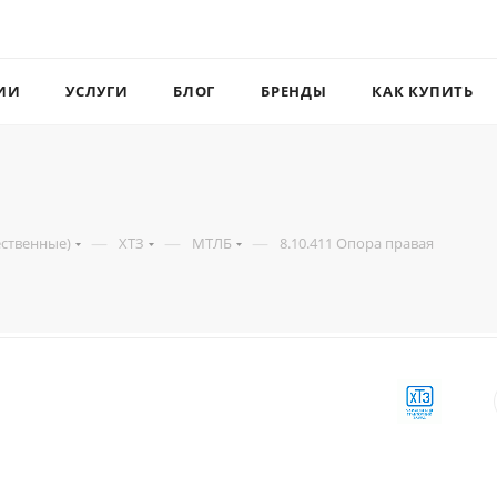
ИИ
УСЛУГИ
БЛОГ
БРЕНДЫ
КАК КУПИТЬ
—
—
—
ественные)
ХТЗ
МТЛБ
8.10.411 Опора правая