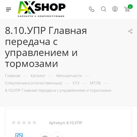
0
8.10.УПР Главная
передача с
управлением и
тормозами
—
—
—
Главная
Каталог
Автозапчасти
—
—
—
Спецтехника (отечественные)
ХТЗ
МТЛБ
8.10.УПР Главная передача с управлением и тормозами
Артикул:
8.10.УПР