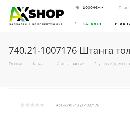
Воронеж
КАТАЛОГ
АКЦ
740.21-1007176 Штанга т
—
—
—
Главная
Каталог
Автозапчасти
Грузовые (отечест
Артикул:
740.21-1007176