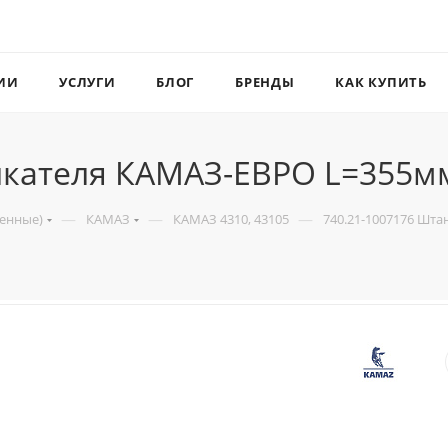
ИИ
УСЛУГИ
БЛОГ
БРЕНДЫ
КАК КУПИТЬ
олкателя КАМАЗ-ЕВРО L=355м
—
—
—
венные)
КАМАЗ
КАМАЗ 4310, 43105
740.21-1007176 Шт