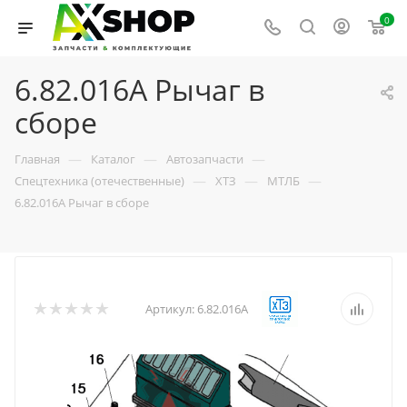
0
6.82.016А Рычаг в
сборе
—
—
—
Главная
Каталог
Автозапчасти
—
—
—
Спецтехника (отечественные)
ХТЗ
МТЛБ
6.82.016А Рычаг в сборе
Артикул:
6.82.016А