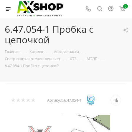
0
6.47.054-1 Пробка с
цепочкой
—
—
—
Главная
Каталог
Автозапчасти
—
—
—
Спецтехника (отечественные)
ХТЗ
МТЛБ
6.47.054-1 Пробка с цепочкой
Артикул:
6.47.054-1