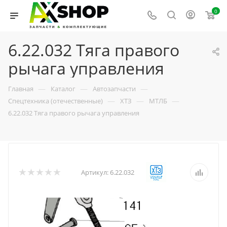
0
6.22.032 Тяга правого
рычага управления
—
—
—
Главная
Каталог
Автозапчасти
—
—
—
Спецтехника (отечественные)
ХТЗ
МТЛБ
6.22.032 Тяга правого рычага управления
Артикул:
6.22.032