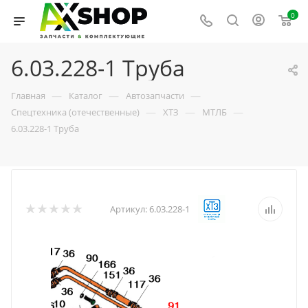
0
6.03.228-1 Труба
—
—
—
Главная
Каталог
Автозапчасти
—
—
—
Спецтехника (отечественные)
ХТЗ
МТЛБ
6.03.228-1 Труба
Артикул:
6.03.228-1