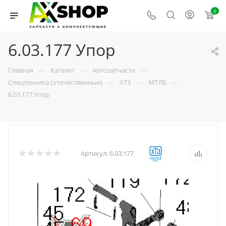
0
6.03.177 Упор
—
—
—
Главная
Каталог
Автозапчасти
—
—
—
Спецтехника (отечественные)
ХТЗ
МТЛБ
6.03.177 Упор
Артикул:
6.03.177