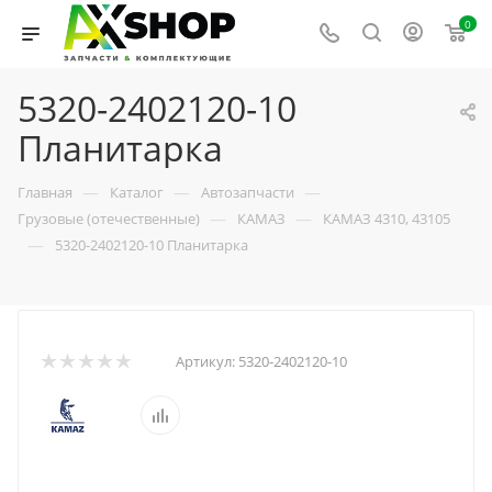
0
5320-2402120-10
Планитарка
—
—
—
Главная
Каталог
Автозапчасти
—
—
Грузовые (отечественные)
КАМАЗ
КАМАЗ 4310, 43105
—
5320-2402120-10 Планитарка
Артикул:
5320-2402120-10