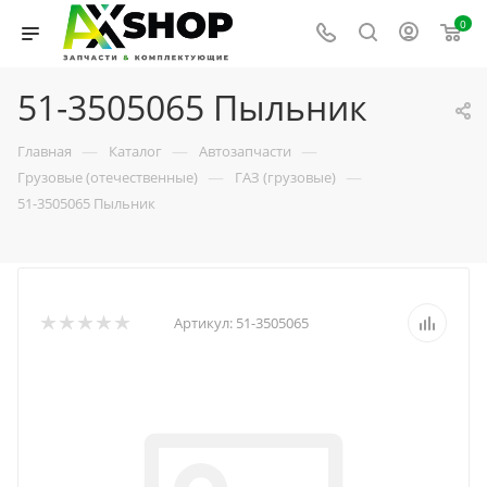
0
51-3505065 Пыльник
—
—
—
Главная
Каталог
Автозапчасти
—
—
Грузовые (отечественные)
ГАЗ (грузовые)
51-3505065 Пыльник
Артикул:
51-3505065