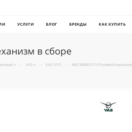
ИИ
УСЛУГИ
БЛОГ
БРЕНДЫ
КАК КУПИТЬ
еханизм в сборе
—
—
—
венные)
УАЗ
УАЗ 3151
469-3400013-10 Рулевой механиз