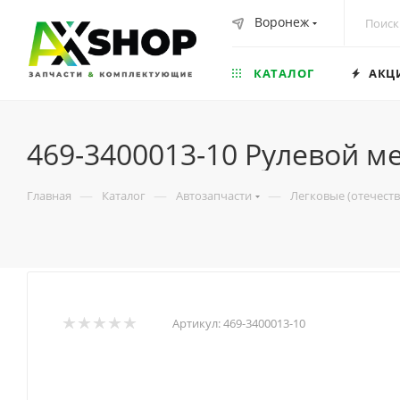
Воронеж
КАТАЛОГ
АКЦ
469-3400013-10 Рулевой м
—
—
—
Главная
Каталог
Автозапчасти
Легковые (отечест
Артикул:
469-3400013-10