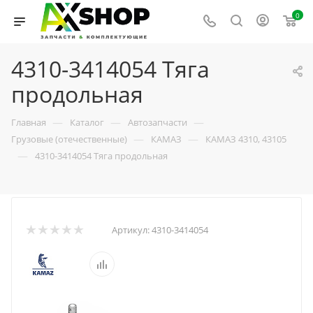
0
4310-3414054 Тяга
продольная
—
—
—
Главная
Каталог
Автозапчасти
—
—
Грузовые (отечественные)
КАМАЗ
КАМАЗ 4310, 43105
—
4310-3414054 Тяга продольная
Артикул:
4310-3414054