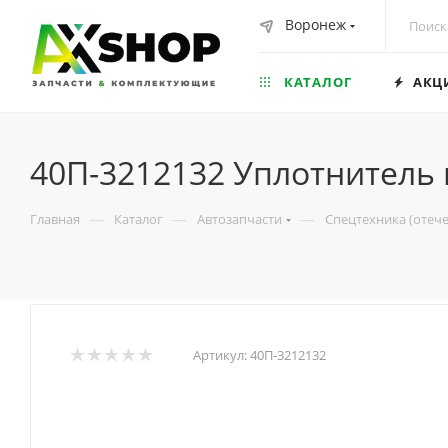
Воронеж
КАТАЛОГ
АКЦ
40П-3212132 Уплотнитель
—
—
—
Главная
Каталог
Автозапчасти
Спецтехника (отеч
Артикул:
40П-3212132