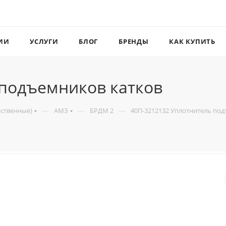
ИИ
УСЛУГИ
БЛОГ
БРЕНДЫ
КАК КУПИТЬ
 подъемников катков
—
—
—
ественные)
АМЗ
БРДМ 2
40П-3212132 Уплотнитель по