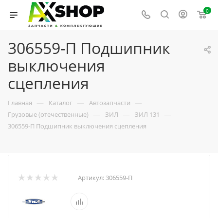
0
306559-П Подшипник
выключения
сцепления
—
—
—
Главная
Каталог
Автозапчасти
—
—
—
Грузовые (отечественные)
ЗИЛ
ЗИЛ 131
306559-П Подшипник выключения сцепления
Артикул:
306559-П